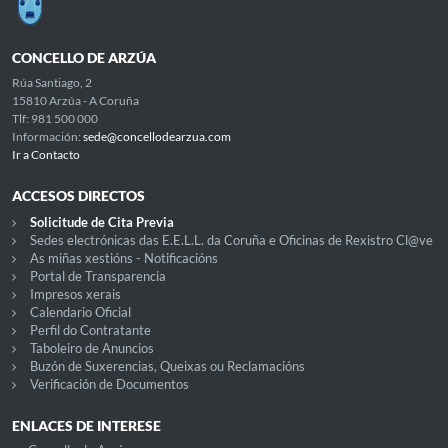
CONCELLO DE ARZÚA
Rúa Santiago, 2
15810 Arzúa - A Coruña
Tlf: 981 500 000
Información:
sede@concellodearzua.com
Ir a Contacto
ACCESOS DIRECTOS
Solicitude de Cita Previa
Sedes electrónicas das E.E.L.L. da Coruña e Oficinas de Rexistro Cl@ve
As miñas xestións - Notificacións
Portal de Transparencia
Impresos xerais
Calendario Oficial
Perfil do Contratante
Taboleiro de Anuncios
Buzón de Suxerencias, Queixas ou Reclamacións
Verificación de Documentos
ENLACES DE INTERESE