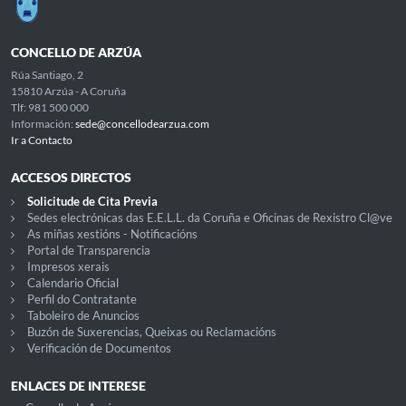
CONCELLO DE ARZÚA
Rúa Santiago, 2
15810 Arzúa - A Coruña
Tlf: 981 500 000
Información:
sede@concellodearzua.com
Ir a Contacto
ACCESOS DIRECTOS
Solicitude de Cita Previa
Sedes electrónicas das E.E.L.L. da Coruña e Oficinas de Rexistro Cl@ve
As miñas xestións - Notificacións
Portal de Transparencia
Impresos xerais
Calendario Oficial
Perfil do Contratante
Taboleiro de Anuncios
Buzón de Suxerencias, Queixas ou Reclamacións
Verificación de Documentos
ENLACES DE INTERESE