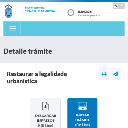
Sede electrónica
03:43:36
CONCELLO DE ARZÚA
Sábado 8 de agosto 2026
Detalle trámite
Restaurar a legalidade
urbanística
INICIAR
DESCARGAR
TRÁMITE
IMPRESOS
(on Line)
(off Line)