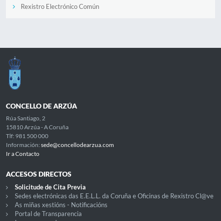
Rexistro Electrónico Común
CONCELLO DE ARZÚA
Rúa Santiago, 2
15810 Arzúa - A Coruña
Tlf: 981 500 000
Información:
sede@concellodearzua.com
Ir a Contacto
ACCESOS DIRECTOS
Solicitude de Cita Previa
Sedes electrónicas das E.E.L.L. da Coruña e Oficinas de Rexistro Cl@ve
As miñas xestións - Notificacións
Portal de Transparencia