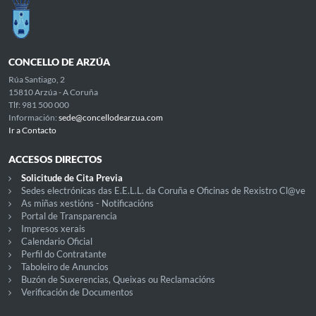
CONCELLO DE ARZÚA
Rúa Santiago, 2
15810 Arzúa - A Coruña
Tlf: 981 500 000
Información:
sede@concellodearzua.com
Ir a Contacto
ACCESOS DIRECTOS
Solicitude de Cita Previa
Sedes electrónicas das E.E.L.L. da Coruña e Oficinas de Rexistro Cl@ve
As miñas xestións - Notificacións
Portal de Transparencia
Impresos xerais
Calendario Oficial
Perfil do Contratante
Taboleiro de Anuncios
Buzón de Suxerencias, Queixas ou Reclamacións
Verificación de Documentos