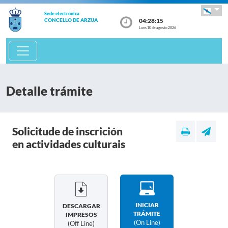
Sede electrónica
04:28:15
CONCELLO DE ARZÚA
Luns 10 de agosto 2026
Detalle trámite
Solicitude de inscrición
en actividades culturais
INICIAR
DESCARGAR
TRÁMITE
IMPRESOS
(on Line)
(off Line)