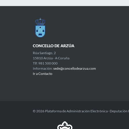
CONCELLO DE ARZÚA
Rúa Santiago, 2
15810 Arzúa - A Coruña
Tlf: 981 500 000
Información:
sede@concellodearzua.com
Ir a Contacto
© 2026 Plataforma de Administración Electrónica · Deputación 