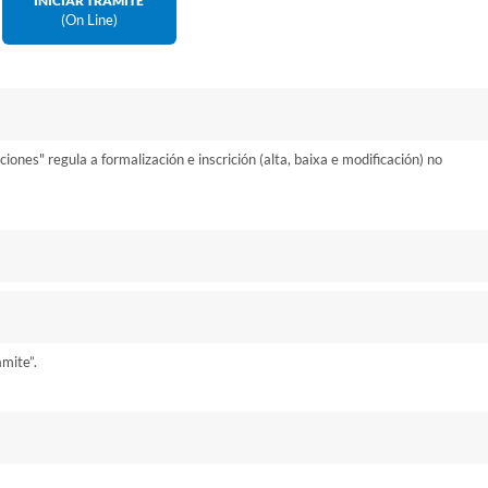
INICIAR TRÁMITE
(on Line)
nes" regula a formalización e inscrición (alta, baixa e modificación) no
ámite”.