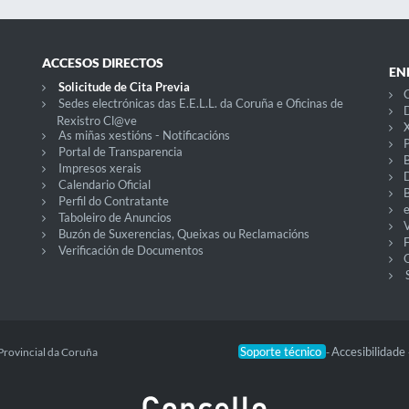
ACCESOS DIRECTOS
EN
Solicitude de Cita Previa
C
Sedes electrónicas das E.E.L.L. da Coruña e Oficinas de
D
Rexistro Cl@ve
X
As miñas xestións - Notificacións
P
Portal de Transparencia
Impresos xerais
Calendario Oficial
Perfil do Contratante
Taboleiro de Anuncios
V
Buzón de Suxerencias, Queixas ou Reclamacións
Verificación de Documentos
O
Soporte técnico
Accesibilidade
Provincial da Coruña
-