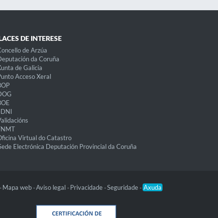
LACES DE INTERESE
oncello de Arzúa
eputación da Coruña
unta de Galicia
unto Acceso Xeral
BOP
DOG
BOE
eDNI
alidacións
FNMT
ficina Virtual do Catastro
Sede Electrónica Deputación Provincial da Coruña
Mapa web
Aviso legal
Privacidade
Seguridade
Axuda
-
-
-
-
-