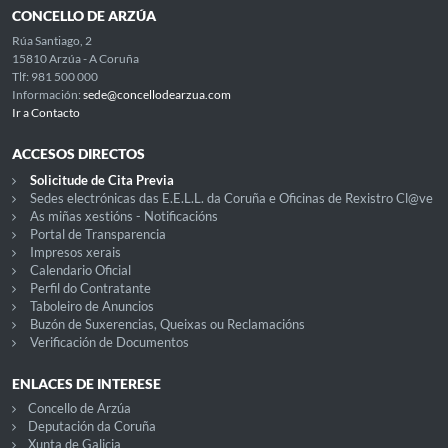
CONCELLO DE ARZÚA
Rúa Santiago, 2
15810 Arzúa - A Coruña
Tlf: 981 500 000
Información:
sede@concellodearzua.com
Ir a Contacto
ACCESOS DIRECTOS
Solicitude de Cita Previa
Sedes electrónicas das E.E.L.L. da Coruña e Oficinas de Rexistro Cl@ve
As miñas xestións - Notificacións
Portal de Transparencia
Impresos xerais
Calendario Oficial
Perfil do Contratante
Taboleiro de Anuncios
Buzón de Suxerencias, Queixas ou Reclamacións
Verificación de Documentos
ENLACES DE INTERESE
Concello de Arzúa
Deputación da Coruña
Xunta de Galicia