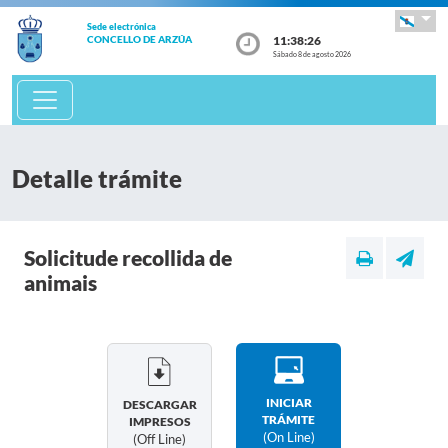
Sede electrónica
11:38:26
CONCELLO DE ARZÚA
Sábado 8 de agosto 2026
Detalle trámite
Solicitude recollida de
animais
INICIAR
DESCARGAR
TRÁMITE
IMPRESOS
(on Line)
(off Line)