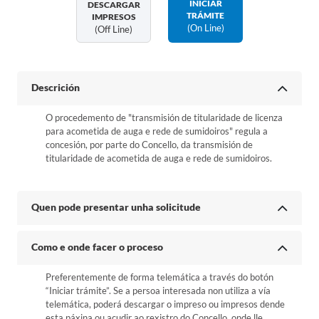
INICIAR
DESCARGAR
TRÁMITE
IMPRESOS
(on Line)
(off Line)
Descrición
O procedemento de "transmisión de titularidade de licenza
para acometida de auga e rede de sumidoiros" regula a
concesión, por parte do Concello, da transmisión de
titularidade de acometida de auga e rede de sumidoiros.
Quen pode presentar unha solicitude
Como e onde facer o proceso
Preferentemente de forma telemática a través do botón
“Iniciar trámite”. Se a persoa interesada non utiliza a vía
telemática, poderá descargar o impreso ou impresos dende
esta páxina ou acudir ao rexistro do Concello, onde lle