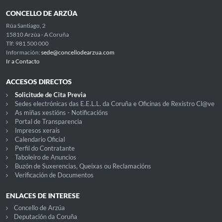
CONCELLO DE ARZÚA
Rúa Santiago, 2
15810 Arzúa - A Coruña
Tlf: 981 500 000
Información:
sede@concellodearzua.com
Ir a Contacto
ACCESOS DIRECTOS
Solicitude de Cita Previa
Sedes electrónicas das E.E.L.L. da Coruña e Oficinas de Rexistro Cl@ve
As miñas xestións - Notificacións
Portal de Transparencia
Impresos xerais
Calendario Oficial
Perfil do Contratante
Taboleiro de Anuncios
Buzón de Suxerencias, Queixas ou Reclamacións
Verificación de Documentos
ENLACES DE INTERESE
Concello de Arzúa
Deputación da Coruña