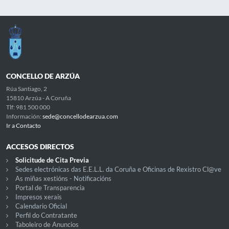
CONCELLO DE ARZÚA
Rúa Santiago, 2
15810 Arzúa - A Coruña
Tlf: 981 500 000
Información:
sede@concellodearzua.com
Ir a Contacto
ACCESOS DIRECTOS
Solicitude de Cita Previa
Sedes electrónicas das E.E.L.L. da Coruña e Oficinas de Rexistro Cl@ve
As miñas xestións - Notificacións
Portal de Transparencia
Impresos xerais
Calendario Oficial
Perfil do Contratante
Taboleiro de Anuncios