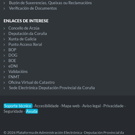
Buzón de Suxerencias, Queixas ou Reclamacións
Verificación de Documentos
ENLACES DE INTERESE
Concello de Arzúa
Deputación da Coruña
Xunta de Galicia
Punto Acceso Xeral
BOP
DOG
BOE
eDNI
Validacións
FNMT
Oficina Virtual do Catastro
Sede Electrónica Deputación Provincial da Coruña
Soporte técnico
Accesibilidade
Mapa web
Aviso legal
Privacidade
-
-
-
-
-
Seguridade
Axuda
-
© 2026 Plataforma de Administración Electrónica · Deputación Provincial da