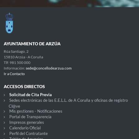
AYUNTAMIENTO DE ARZÚA
Rúa Santiago, 2
15810 Arzúa - A Coruña
Tlf: 981 500 000
Información:
sede@concellodearzua.com
Ir a Contacto
ACCESOS DIRECTOS
Solicitud de Cita Previa
Sedes electrónicas de las E.E.L.L. de A Coruña y oficinas de registro
Cl@ve
Mis gestiones - Notificaciones
Portal de Transparencia
Impresos generales
Calendario Oficial
Perfil del Contratante