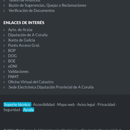
Tablón de Anuncios
Buzón de Sugerencias, Quejas o Reclamaciones
Verificación de Documentos
ENLACES DE INTERÉS
Ayto. de Arzúa
Diputación de A Coruña
Xunta de Galicia
Punto Acceso Gral.
BOP
DOG
BOE
eDNI
Validaciones
FNMT
Oficina Virtual del Catastro
Sede Electrónica Diputación Provincial de A Coruña
Soporte técnico
Accesibilidad
Mapa web
Aviso legal
Privacidad
-
-
-
-
-
Seguridad
Ayuda
-