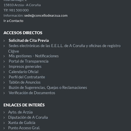
15810 Arzúa - A Coruña
Tlf: 981 500 000
Información:
sede@concellodearzua.com
Ir a Contacto
ACCESOS DIRECTOS
Solicitud de Cita Previa
Sedes electrónicas de las E.E.L.L. de A Coruña y oficinas de registro
Cl@ve
Mis gestiones - Notificaciones
Portal de Transparencia
Impresos generales
Calendario Oficial
Perfil del Contratante
Tablón de Anuncios
Buzón de Sugerencias, Quejas o Reclamaciones
Verificación de Documentos
ENLACES DE INTERÉS
Ayto. de Arzúa
Diputación de A Coruña
Xunta de Galicia
Punto Acceso Gral.