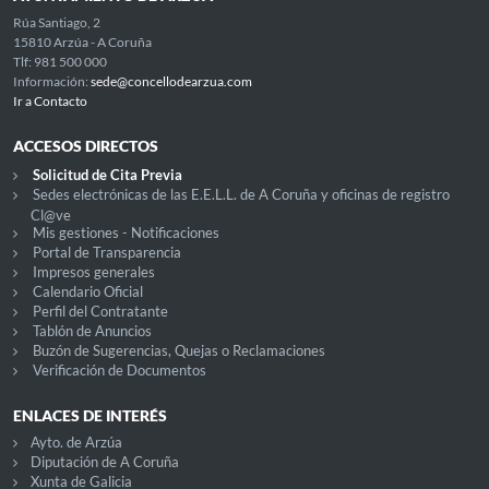
Rúa Santiago, 2
15810 Arzúa - A Coruña
Tlf: 981 500 000
Información:
sede@concellodearzua.com
Ir a Contacto
ACCESOS DIRECTOS
Solicitud de Cita Previa
Sedes electrónicas de las E.E.L.L. de A Coruña y oficinas de registro
Cl@ve
Mis gestiones - Notificaciones
Portal de Transparencia
Impresos generales
Calendario Oficial
Perfil del Contratante
Tablón de Anuncios
Buzón de Sugerencias, Quejas o Reclamaciones
Verificación de Documentos
ENLACES DE INTERÉS
Ayto. de Arzúa
Diputación de A Coruña
Xunta de Galicia