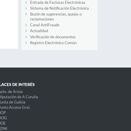
Entrada de Facturas Electrónicas
Sistema de Notificación Electrónica
Buzón de sugerencias, quejas o
reclamaciones
Canal AntiFraude
Actualidad
Verificación de documentos
Registro Electrónico Común
LACES DE INTERÉS
yto. de Arzúa
iputación de A Coruña
unta de Galicia
unto Acceso Gral.
BOP
DOG
BOE
eDNI