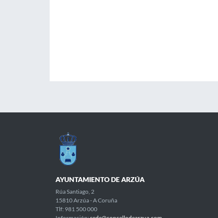
AYUNTAMIENTO DE ARZÚA
Rúa Santiago, 2
15810 Arzúa - A Coruña
Tlf: 981 500 000
Información:
sede@concellodearzua.com