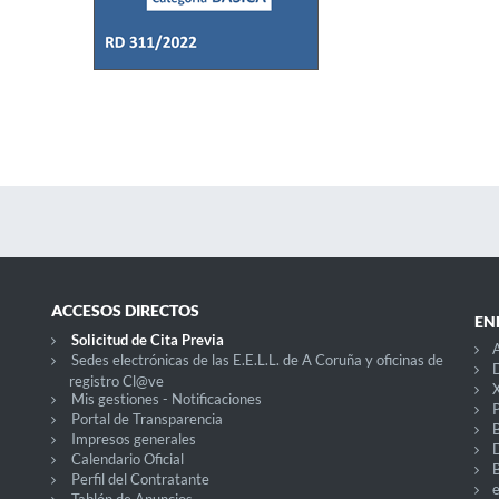
ACCESOS DIRECTOS
EN
Solicitud de Cita Previa
A
Sedes electrónicas de las E.E.L.L. de A Coruña y oficinas de
D
registro Cl@ve
X
Mis gestiones - Notificaciones
P
Portal de Transparencia
Impresos generales
Calendario Oficial
Perfil del Contratante
Tablón de Anuncios